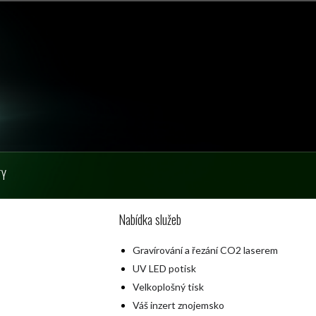
TY
Nabídka služeb
Gravírování a řezání CO2 laserem
UV LED potisk
Velkoplošný tisk
Váš inzert znojemsko