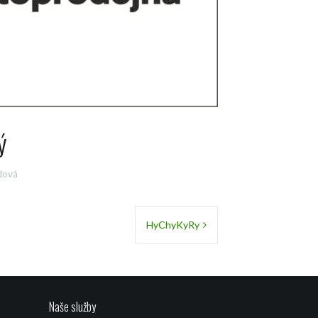
ý
dová
HyChyKyRy
Naše služby