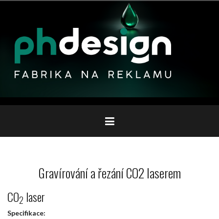
Přejít
k
obsahu
webu
Gravírování a řezání CO2 laserem
CO
laser
2
Specifikace: